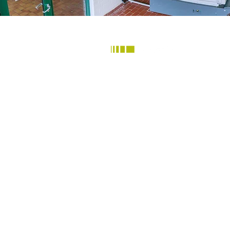
Your reliable partner for individual
plastic solutions and mechanical
processing.
Copyright © 2023 – G-Werk 5 GmbH |