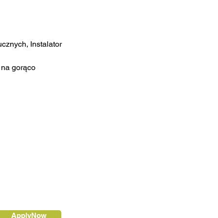
znych, Instalator 
 na gorąco 
ApplyNow