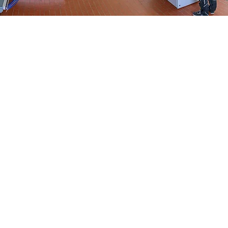
Pursue
Explore
additional
About Us
News
imprint
Responsibility
credentials
data prot
Services
FAQ
 All rights reserved