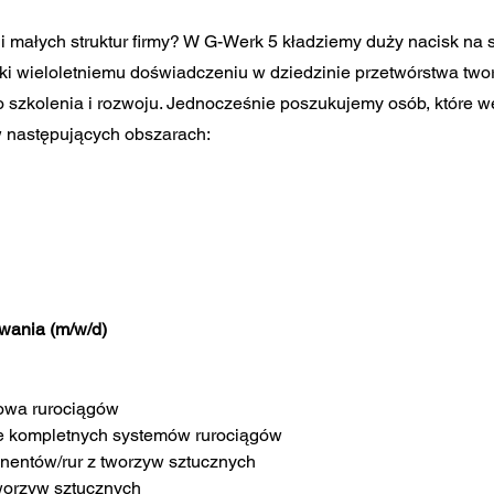
 małych struktur firmy? W G-Werk 5 kładziemy duży nacisk na 
zięki wieloletniemu doświadczeniu w dziedzinie przetwórstwa t
szkolenia i rozwoju. Jednocześnie poszukujemy osób, które wes
 następujących obszarach:
ewania (m/w/d)
dowa rurociągów
e kompletnych systemów rurociągów
onentów/rur z tworzyw sztucznych
worzyw sztucznych