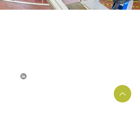
make contact
Inquiry
ection
arrival