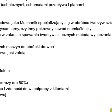
i technicznymi, schematami przepływu i planami
owe jako Mechanik specjalizujący się w obróbce tworzyw sztuc
/sanitarny, czy inny pokrewny zawód rzemieślniczy
e w zakresie spawania tworzyw sztucznych metodą wytłaczania
nych maszyn do obróbki drewna
owe jest zaletą
ielnie
podróży (do 50%)
e i zdolność do współpracy z klientami
owej