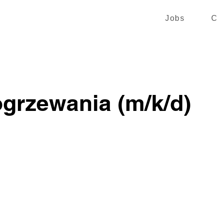
Jobs
C
ogrzewania (m/k/d)