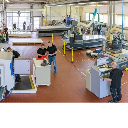
Pursue
Explore
additional