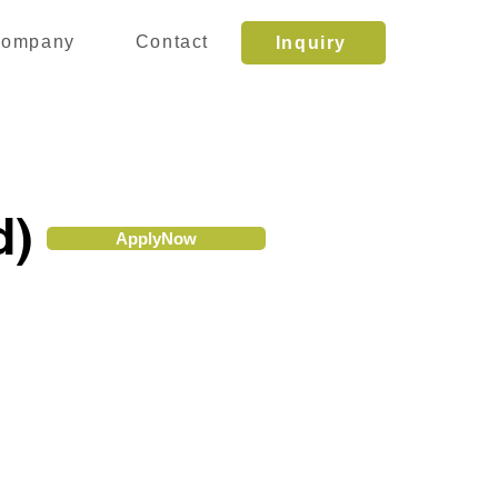
ompany
Contact
Inquiry
d)
ApplyNow