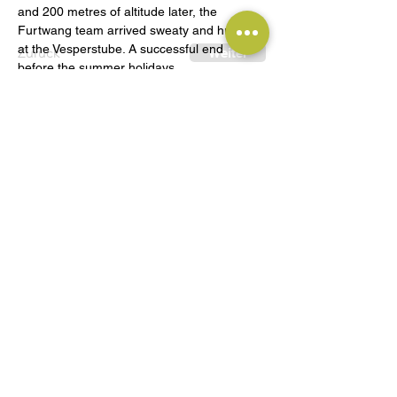
and 200 metres of altitude later, the 
Furtwang team arrived sweaty and hungry 
at the Vesperstube. A successful end 
Zurück
Weiter
before the summer holidays.
Ihr zuverlässiger Partner für individuelle Kunststofflösungen
und mechanische Bearbeitung.
Erkunden
Unternehmen
News
Über uns
Referenzen
Verantwortung
FAQ
Leistungen
Weiteres
Kontakt aufnehmen
Impressum
Anfrage
Datenschutz
Anfahrt
Copyright © 2023 – G-Werk 5 GmbH | Alle Rechte vorbehalten