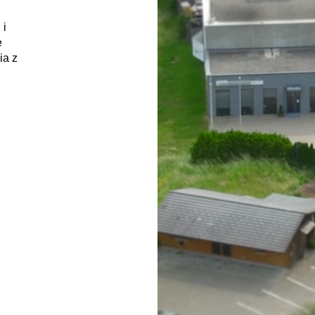
 i
e
ia z