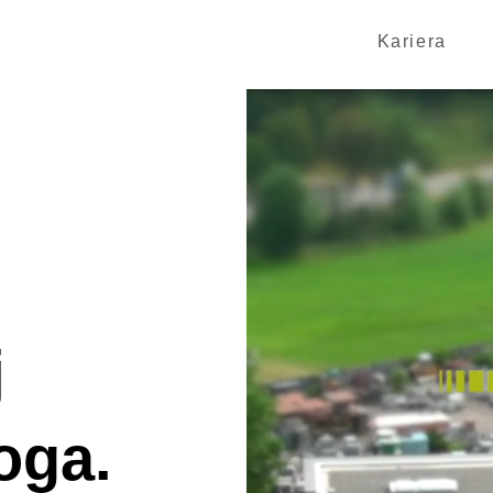
Kariera
j
oga.