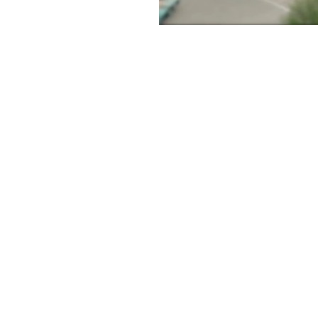
Realizować
Badać
dodatkowy
O nas
Aktualności
odcisk
Odpowiedzialność
referencje
Usługi
Często zadawane pytania
 GmbH | Wszelkie prawa